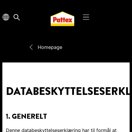
Homepage
DATABESKYTTELSESERK
1. GENERELT
Denne databeskyttelseserklæring har til formål at