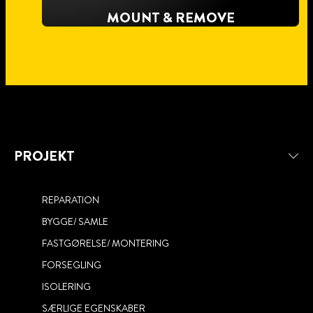
MOUNT & REMOVE
PROJEKT
REPARATION
BYGGE/ SAMLE
NO MORE NAILS ALL MATERIALS
FASTGØRELSE/ MONTERING
NYHED! NO MORE NAILS BOND
FORSEGLING
PATTEX EASY SEAL
SEAL FILL
ISOLERING
SÆRLIGE EGENSKABER