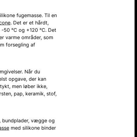
ilikone fugemasse. Til en
icone
. Det er et hårdt,
a -50 °C og +120 °C. Det
eller varme områder, som
m forsegling af
omgivelser. Når du
helst opgave, der kan
tykt, men løber ikke,
sten, pap, keramik, stof,
me, bundplader, vægge og
asse
med silikone binder