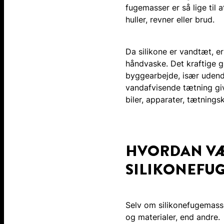
fugemasser er så lige til 
huller, revner eller brud.
Da silikone er vandtæt, er
håndvaske. Det kraftige g
byggearbejde, især udendø
vandafvisende tætning giv
biler, apparater, tætnings
HVORDAN VÆ
SILIKONEFU
Selv om silikonefugemasse
og materialer, end andre.