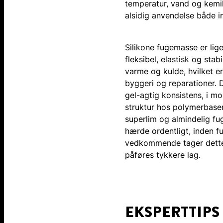
temperatur, vand og kemik
alsidig anvendelse både 
Silikone fugemasse er lige
fleksibel, elastisk og sta
varme og kulde, hvilket e
byggeri og reparationer. 
gel-agtig konsistens, i m
struktur hos polymerbase
superlim og almindelig f
hærde ordentligt, inden fu
vedkommende tager dette f
påføres tykkere lag.
EKSPERTTIPS