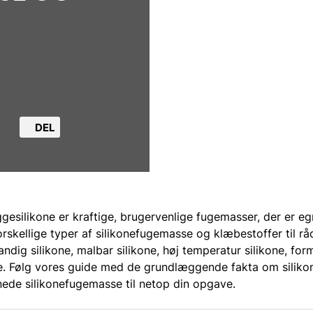
DEL
silikone er kraftige, brugervenlige fugemasser, der er egne
orskellige typer af silikonefugemasse og klæbestoffer til r
ig silikone, malbar silikone, høj temperatur silikone, form s
. Følg vores guide med de grundlæggende fakta om silikone
ede silikonefugemasse til netop din opgave.