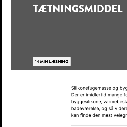
TÆTNINGSMIDDEL
14 MIN LÆSNING
Silikonefugemasse og bygge
Der er imidlertid mange f
byggesilikone, varmebestand
badeværelse, og så videre
kan finde den mest velegn