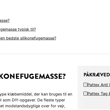
asse?
gemasse typisk til?
en bedste silikonefugemasse?
IKONEFUGEMASSE?
PÅKRÆVED
Pattex Anti
Pattex Tag 
ype klæbemiddel, der kan bruges til en
l som DIY-opgaver. De fleste typer
get modstandsdygtige over for vejr,