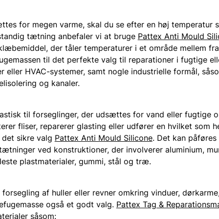
ættes for megen varme, skal du se efter en høj temperatur s
tandig tætning anbefaler vi at bruge
Pattex Anti Mould Sil
klæbemiddel, der tåler temperaturer i et område mellem fr
ugemassen til det perfekte valg til reparationer i fugtige 
 eller HVAC-systemer, samt nogle industrielle formål, såso
elisolering og kanaler.
stisk til forseglinger, der udsættes for vand eller fugtige 
rer fliser, reparerer glasting eller udfører en hvilket som 
 det sikre valg
Pattex Anti Mould Silicone
. Det kan påføres 
tætninger ved konstruktioner, der involverer aluminium, mur
fleste plastmaterialer, gummi, stål og træ.
 forsegling af huller eller revner omkring vinduer, dørkar
onefugemasse også et godt valg.
Pattex Tag & Reparationsm
terialer såsom: