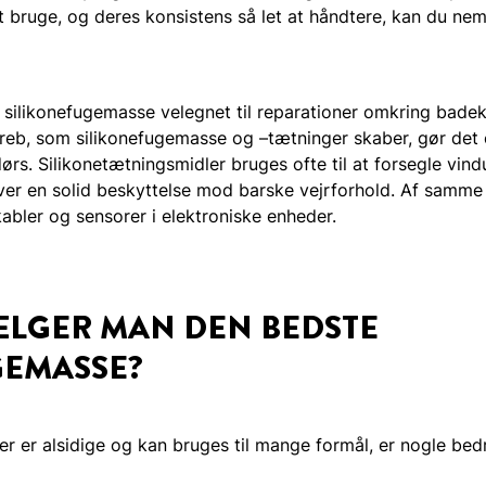
at bruge, og deres konsistens så let at håndtere, kan du nem
 silikonefugemasse velegnet til reparationer omkring badeka
reb, som silikonefugemasse og –tætninger skaber, gør det o
rs. Silikonetætningsmidler bruges ofte til at forsegle vin
er en solid beskyttelse mod barske vejrforhold. Af samme 
kabler og sensorer i elektroniske enheder.
LGER MAN DEN BEDSTE
GEMASSE?
r er alsidige og kan bruges til mange formål, er nogle bedr