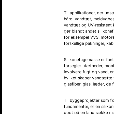
Til applikationer, der uds
hård, vandtæt, meldugbes
vandtæt og UV-resistent 
gør blandt andet silikonef
for eksempel VVS, motorer
forskellige pakninger, kab
Silikonefugemasse er fanta
forsegler utætheder, monte
involvere fugt og vand, er
hvilket skaber vandtætte 
glasfiber, glas, læder, de 
Til byggeprojekter som fx
fundamenter, er en silik
godt på en lang række ma