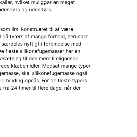
alier, hvilket muliggør en meget
indendørs og udendørs.
som lim, konstrueret til at være
bil på tværs af mange forhold, herunder
r særdeles nyttigt i forbindelse med
De fleste silikonefugemasser har en
odsætning til den mere limlignende
rede klæbemidler. Modsat mange typer
ugemasse, skal silikonefugemasse også
ld binding opnås. For de fleste typers
ra 24 timer til flere dage, når der