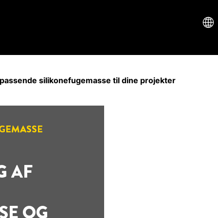
passende silikonefugemasse til dine projekter
UGEMASSE
G AF
SE OG