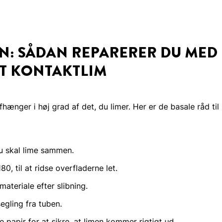
IN: SÅDAN REPARERER DU MED
T KONTAKTLIM
hænger i høj grad af det, du limer. Her er de basale råd ti
 skal lime sammen.
80, til at ridse overfladerne let.
materiale efter slibning.
egling fra tuben.
 papir for at sikre, at limen kommer rigtigt ud.