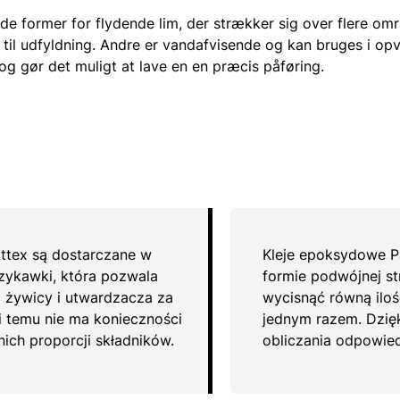
de former for flydende lim, der strækker sig over flere omr
e til udfyldning. Andre er vandafvisende og kan bruges i 
og gør det muligt at lave en en præcis påføring.
ttex są dostarczane w
Kleje epoksydowe P
zykawki, która pozwala
formie podwójnej st
ć żywicy i utwardzacza za
wycisnąć równą iloś
i temu nie ma konieczności
jednym razem. Dzię
ich proporcji składników.
obliczania odpowied