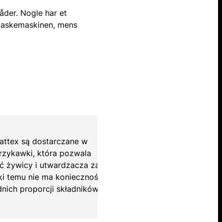
åder. Nogle har et
opvaskemaskinen, mens
attex są dostarczane w
Kleje epoksydowe 
rzykawki, która pozwala
formie podwójnej s
ć żywicy i utwardzacza za
wycisnąć równą ilo
ki temu nie ma konieczności
jednym razem. Dzię
nich proporcji składników.
obliczania odpowie