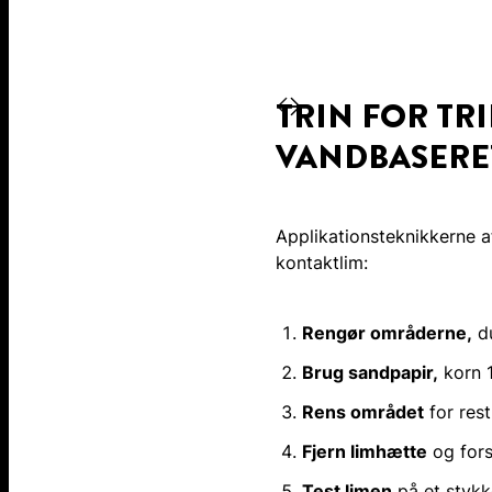
TRIN FOR TR
VANDBASERE
Applikationsteknikkerne af
kontaktlim:
Rengør områderne,
du
Brug sandpapir,
korn 1
Rens området
for rest
Fjern limhætte
og fors
Test limen
på et stykke