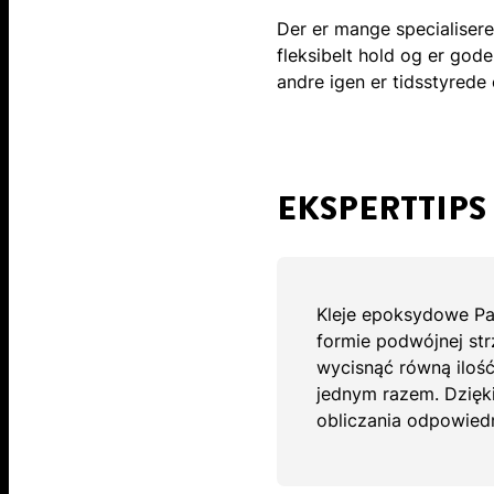
Der er mange specialisere
fleksibelt hold og er god
andre igen er tidsstyrede 
EKSPERTTIPS
Kleje epoksydowe Pa
formie podwójnej str
wycisnąć równą iloś
jednym razem. Dzięk
obliczania odpowiedn