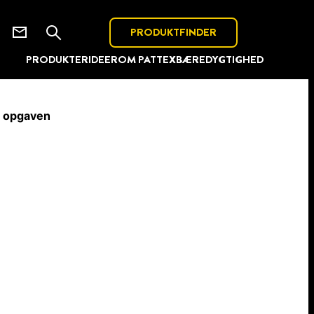
PRODUKTFINDER
PRODUKTER
IDEER
OM PATTEX
BÆREDYGTIGHED
l opgaven