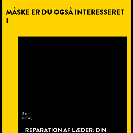
MÅSKE ER DU OGSÅ INTERESSERET
I
3 min
læsning
REPARATION AF LÆDER: DIN