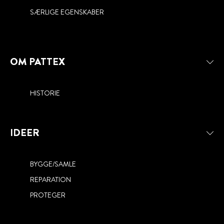
PRODUKTER OG DET BEDSTE
SÆRLIGE EGENSKABER
RESULTAT
OM PATTEX
HISTORIE
IDEER
BYGGE/SAMLE
REPARATION
PROTEGER