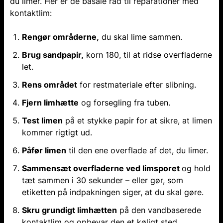
du limer. Her er de basale råd til reparationer med
kontaktlim:
Rengør områderne,
du skal lime sammen.
Brug sandpapir,
korn 180, til at ridse overfladerne
let.
Rens området
for restmateriale efter slibning.
Fjern limhætte
og forsegling fra tuben.
Test limen
på et stykke papir for at sikre, at limen
kommer rigtigt ud.
Påfør limen
til den ene overflade af det, du limer.
Sammensæt overfladerne ved limsporet
og hold
tæt sammen i 30 sekunder – eller gør, som
etiketten på indpakningen siger, at du skal gøre.
Skru grundigt limhætten
på den vandbaserede
kontaktlim og opbevar den et køligt sted.