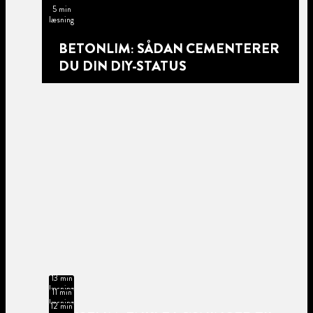
5 min
læsning
BETONLIM: SÅDAN CEMENTERER
DU DIN DIY-STATUS
13 min
læsning
11 min
læsning
12 min