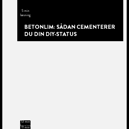
5 min
læsning
BETONLIM: SÅDAN CEMENTERER
DU DIN DIY-STATUS
13 min
læsning
11 min