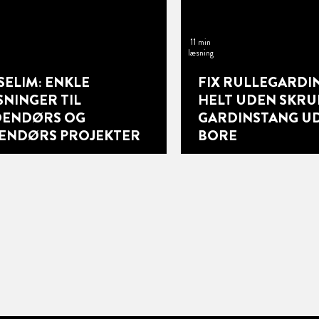
11 min
læsning
SELIM: ENKLE
FIX RULLEGARDI
SNINGER TIL
HELT UDEN SKRU
DENDØRS OG
GARDINSTANG UD
ENDØRS PROJEKTER
BORE
13 min