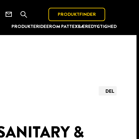
PRODUKTFINDER
PRODUKTER
IDEER
OM PATTEX
BÆREDYGTIGHED
DEL
SANITARY &