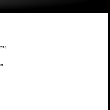
tære
er