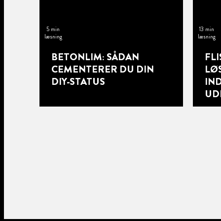
5 min
13 min
læsning
læsning
BETONLIM: SÅDAN
FLI
CEMENTERER DU DIN
LØ
DIY-STATUS
IN
UD
12 min
13 min