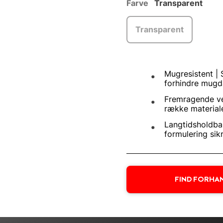
Farve
Transparent
Transparent
Mugresistent |
forhindre mugda
Fremragende ve
række materiale
Langtidsholdbar
formulering sik
FIND FORHA