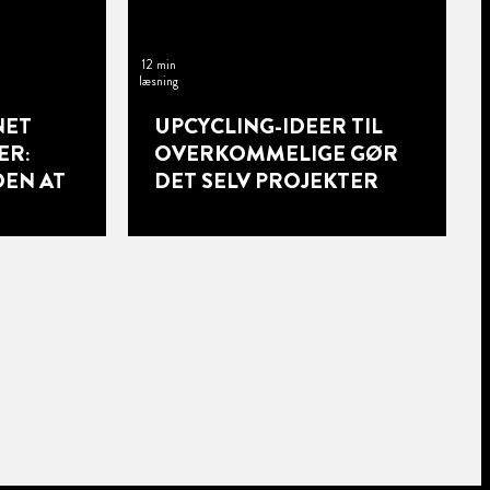
12 min
læsning
NET
UPCYCLING-IDEER TIL
ER:
OVERKOMMELIGE GØR
EN AT
DET SELV PROJEKTER
13 min