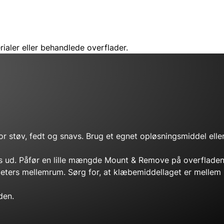
aler eller behandlede overflader.
ri for støv, fedt og snavs. Brug et egnet opløsningsmiddel ell
es ud. Påfør en lille mængde Mount & Remove på overfladen e
ers mellemrum. Sørg for, at klæbemiddellaget er mellem 0
den.