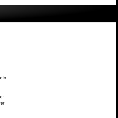
 din
er
rer