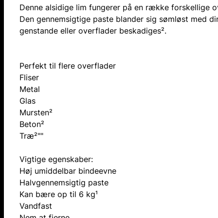
Denne alsidige lim fungerer på en række forskellige ov
Den gennemsigtige paste blander sig sømløst med din
genstande eller overflader beskadiges².
Perfekt til flere overflader
Fliser
Metal
Glas
Mursten²
Beton²
Træ²""
Vigtige egenskaber:
Høj umiddelbar bindeevne
Halvgennemsigtig paste
Kan bære op til 6 kg¹
Vandfast
Nem at fjerne