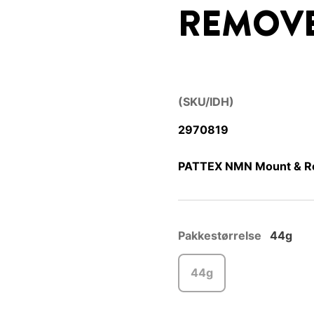
REMOV
(SKU/IDH)
2970819
PATTEX NMN Mount & Re
Pakkestørrelse
44g
44g