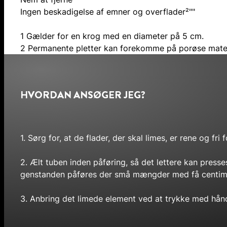
Ingen beskadigelse af emner og overflader²""
1 Gælder for en krog med en diameter på 5 cm.
2 Permanente pletter kan forekomme på porøse materi
HVORDAN ANSØGER JEG?
1. Sørg for, at de flader, der skal limes, er rene og f
2. Ælt tuben inden påføring, så det lettere kan press
genstanden påføres der små mængder med få centimet
3. Anbring det limede element ved at trykke med hån